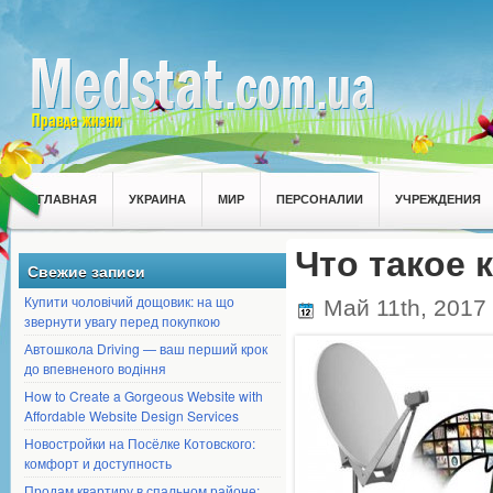
ГЛАВНАЯ
УКРАИНА
МИР
ПЕРСОНАЛИИ
УЧРЕЖДЕНИЯ
Что такое 
Свежие записи
Купити чоловічий дощовик: на що
Май 11th, 2017
звернути увагу перед покупкою
Автошкола Driving — ваш перший крок
до впевненого водіння
How to Create a Gorgeous Website with
Affordable Website Design Services
Новостройки на Посёлке Котовского:
комфорт и доступность
Продам квартиру в спальном районе: