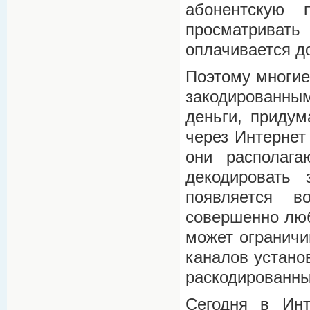
абонентскую 
просматрива
оплачивается до
Поэтому многие
закодированны
деньги, приду
через Интернет
они располага
декодировать 
появляется в
совершенно люб
может ограничи
каналов устано
раскодированных
Сегодня в Инт