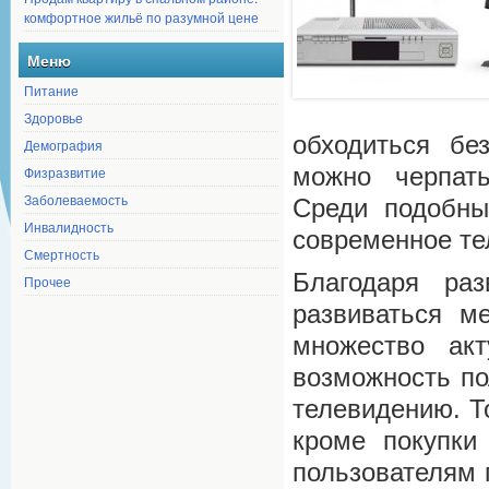
комфортное жильё по разумной цене
Меню
Питание
Здоровье
обходиться бе
Демография
можно черпат
Физразвитие
Заболеваемость
Среди подобны
Инвалидность
современное те
Смертность
Благодаря раз
Прочее
развиваться м
множество ак
возможность по
телевидению. Т
кроме покупки
пользователям 