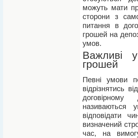
можуть мати пр
сторони з само
питання в дого
грошей на депо
умов.
Важливі у
грошей
Певні умови п
відрізнятись в
договірному 
називаються 
відповідати ч
визначений стро
час, на вимог