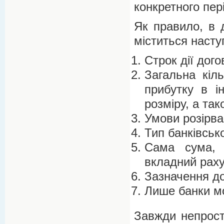
конкретного пер
Як правило, в 
міститься насту
Строк дії дого
Загальна кіль
прибутку в і
розміру, а так
Умови розірва
Тип банківськ
Сама сума, 
вкладний раху
Зазначення до
Лише банки м
Завжди непрост