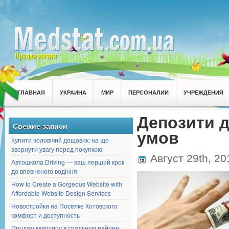
ГЛАВНАЯ
УКРАИНА
МИР
ПЕРСОНАЛИИ
УЧРЕЖДЕНИЯ
Депозити д
Свежие записи
умов
Купити чоловічий дощовик: на що
звернути увагу перед покупкою
Август 29th, 2
Автошкола Driving — ваш перший крок
до впевненого водіння
How to Create a Gorgeous Website with
Affordable Website Design Services
Новостройки на Посёлке Котовского:
комфорт и доступность
Продам квартиру в спальном районе: