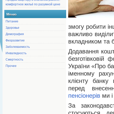
комфортное жильё по разумной цене
Меню
Питание
змогу робити ін
Здоровье
важливо виділи
Демография
Физразвитие
вкладником та 
Заболеваемость
Додавання кошті
Инвалидность
безготівковій 
Смертность
України «Про б
Прочее
іменному раху
клієнту банку 
перед внесе
пенсіонерів
ми і
За законодавс
стосуються де