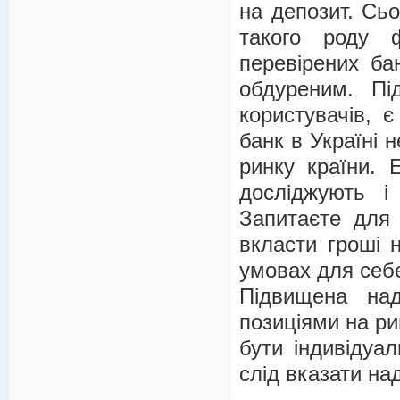
на депозит. Сьо
такого роду ф
перевірених ба
обдуреним. Під
користувачів, 
банк в Україні 
ринку країни. 
досліджують і
Запитаєте для 
вкласти гроші 
умовах для себ
Підвищена над
позиціями на ри
бути індивідуа
слід вказати на