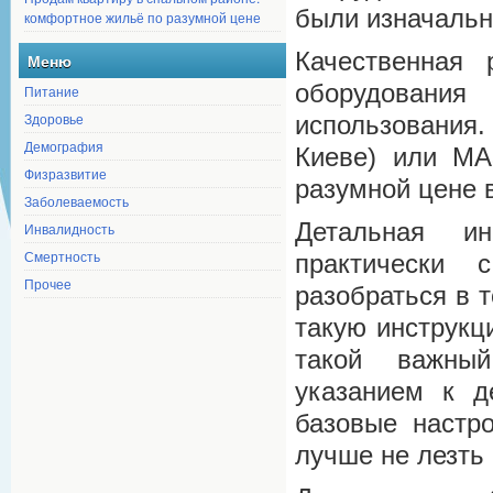
были изначальн
комфортное жильё по разумной цене
Качественная 
Меню
оборудовани
Питание
Здоровье
использования.
Демография
Киеве) или МА
Физразвитие
разумной цене 
Заболеваемость
Детальная ин
Инвалидность
Смертность
практически 
Прочее
разобраться в 
такую инструкц
такой важный
указанием к д
базовые настр
лучше не лезть