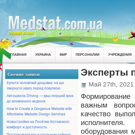
ГЛАВНАЯ
УКРАИНА
МИР
ПЕРСОНАЛИИ
УЧРЕЖДЕНИЯ
Эксперты п
Свежие записи
Купити чоловічий дощовик: на що
Май 27th, 202
звернути увагу перед покупкою
Формирование 
Автошкола Driving — ваш перший крок
до впевненого водіння
важным вопрос
How to Create a Gorgeous Website with
качество выпо
Affordable Website Design Services
исполнителя.
Бо
Новостройки на Посёлке Котовского:
комфорт и доступность
оборудования 
Продам квартиру в спальном районе: