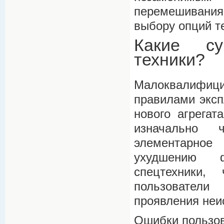
перемешивания
выбору опций т
Какие су
техники?
Малоквалифиц
правилами эксп
нового агрегат
изначально ч
элементарное
ухудшению ф
спецтехники,
пользователи
проявления неи
Ошибки пользов