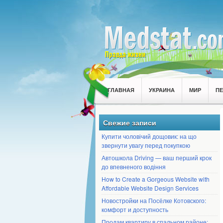
ГЛАВНАЯ
УКРАИНА
МИР
П
Свежие записи
Купити чоловічий дощовик: на що
звернути увагу перед покупкою
Автошкола Driving — ваш перший крок
до впевненого водіння
How to Create a Gorgeous Website with
Affordable Website Design Services
Новостройки на Посёлке Котовского:
комфорт и доступность
Продам квартиру в спальном районе: