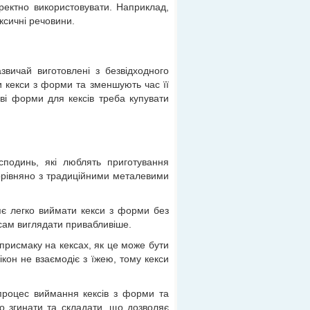
ректно використовувати. Наприклад,
ксичні речовини.
звичай виготовлені з безвідходного
 кекси з форми та зменшують час її
ві форми для кексів треба купувати
подинь, які люблять приготування
орівняно з традиційними металевими
яє легко виймати кекси з форми без
сам виглядати привабливіше.
присмаку на кексах, як це може бути
кон не взаємодіє з їжею, тому кекси
 процес виймання кексів з форми та
ко згинати та складати, що дозволяє