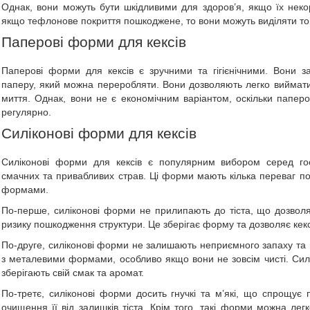
Однак, вони можуть бути шкідливими для здоров’я, якщо їх неко
якщо тефлонове покриття пошкоджене, то вони можуть виділяти то
Паперові форми для кексів
Паперові форми для кексів є зручними та гігієнічними. Вони за
паперу, який можна переробляти. Вони дозволяють легко виймати
миття. Однак, вони не є економічним варіантом, оскільки паперо
регулярно.
Силіконові форми для кексів
Силіконові форми для кексів є популярним вибором серед гос
смачних та привабливих страв. Ці форми мають кілька переваг п
формами.
По-перше, силіконові форми не прилипають до тіста, що дозвол
ризику пошкодження структури. Це зберігає форму та дозволяє кек
По-друге, силіконові форми не залишають неприємного запаху та 
з металевими формами, особливо якщо вони не зовсім чисті. Силі
зберігають свій смак та аромат.
По-третє, силіконові форми досить гнучкі та м’які, що спрощує
очищення її від залишків тіста. Крім того, такі форми можна лег