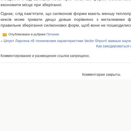
економити місце при зберіганні.
Однак, слід пам’ятати, що силіконові форми мають меншу теплопр
кексів може тривати дещо довше порівняно з металевими ф
правильне зберігання силіконових форм, щоб вони не пошкодилис
Опубликовано в рубрике
Питание
«
Шпунт Ларсена л5 технические характеристики Vector Shpunt: важные науч
Как закодироваться 
Комментирование и размещение ссылок запрещено.
Комментарии закрыты.