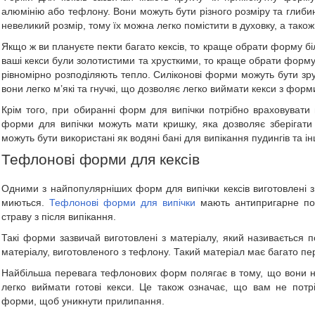
алюмінію або тефлону. Вони можуть бути різного розміру та глиби
невеликий розмір, тому їх можна легко помістити в духовку, а також 
Якщо ж ви плануєте пекти багато кексів, то краще обрати форму б
ваші кекси були золотистими та хрусткими, то краще обрати форму
рівномірно розподіляють тепло. Силіконові форми можуть бути зру
вони легко м’які та гнучкі, що дозволяє легко виймати кекси з форм
Крім того, при обиранні форм для випічки потрібно враховувати 
форми для випічки можуть мати кришку, яка дозволяє зберігати
можуть бути використані як водяні бані для випікання пудингів та і
Тефлонові форми для кексів
Одними з найпопулярніших форм для випічки кексів виготовлені з
миються.
Тефлонові форми для випічки
мають антипригарне пок
страву з після випікання.
Такі форми зазвичай виготовлені з матеріалу, який називається 
матеріалу, виготовленого з тефлону. Такий матеріал має багато пер
Найбільша перевага тефлонових форм полягає в тому, що вони н
легко виймати готові кекси. Це також означає, що вам не потр
форми, щоб уникнути прилипання.