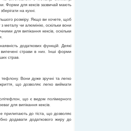
ни. Форми для кексів зазвичай мають
зберігати на кухні.
ільшого розміру. Якщо ви хочете, щоб
 з металу чи алюмінію, оскільки вони
чними для випікання кексів, оскільки
и.
наявність додаткових функцій. Деякі
 випечені страви в них. Інші форми
нших страв.
 тефлону. Вони дуже зручні та легко
риття, що дозволяє легко виймати
політефлон, що є видом полімерного
еваг для випікання кексів.
е прилипають до тіста, що дозволяє
ібно додавати додаткового жиру до