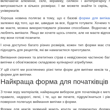
включаючи алюміній, скло, кераміку, силікон і антипригарну 
випускаються в кількох розмірах. І ви можете знайти їх скрізь
універмагів.
Хороша новина полягає в тому, що є базові
форми для випікан
залежно від того, що ви, швидше за все, будете готувати. Хочемо 
ви маєте, можна використовувати різними способами. Водночас в
люблять випікати. Якщо ви хочете щось спекти, але не маєте відпо
яку вони готові позичити.
І хоча доступно багато різних розмірів, кожен тип форми має ст
підходять для рецептів, які ви намагаєтеся приготувати.
Випікання смачних та апетитних страв є невід’ємною частиною ба
випічки є обов’язковою складовою кулінарної атрибутики.
У цій статті ми розглянемо різні типи форм для випічки кексів т
форми для випічки.
Найкраща форма для початківців
З точки зору матеріалів, найкращим вибором для початківців є мета
правило, недорогі, легкі, і те, що ви печете, підрум’яниться і 
поверхня полегшує виймання випічки з форми.
Форми для кексів зазвичай мають круглу чи прямокутну форму т