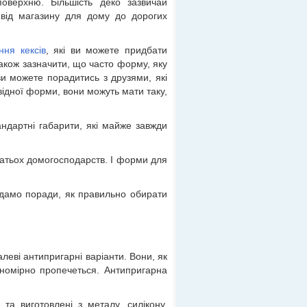
поверхню. Більшість деко зазвичай
, від магазину для дому до дорогих
ня кексів
, які ви можете придбати
також зазначити, що часто форму, яку
и можете порадитись з друзями, які
відної форми, вони можуть мати таку,
андартні габарити, які майже завжди
гатьох домогосподарств. І форми для
а дамо поради, як правильно обирати
леві антипригарні варіанти. Вони, як
рівномірно пропечеться. Антипригарна
а виготовлені з металу, силікону,