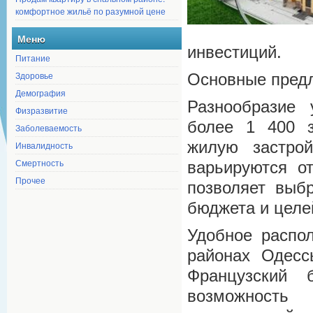
комфортное жильё по разумной цене
Меню
инвестиций.
Питание
Здоровье
Основные пред
Демография
Разнообразие 
Физразвитие
более 1 400 з
Заболеваемость
жилую застрой
Инвалидность
Смертность
варьируются о
Прочее
позволяет выб
бюджета и целе
Удобное распо
районах Одесс
Французский 
возможность