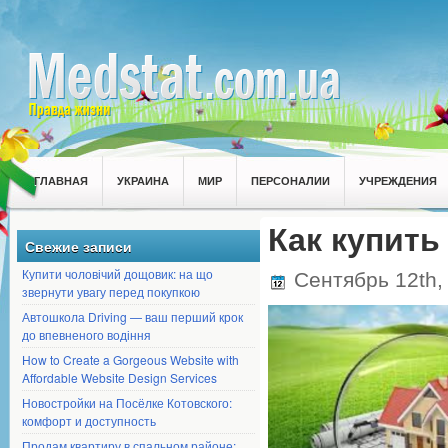
ГЛАВНАЯ
УКРАИНА
МИР
ПЕРСОНАЛИИ
УЧРЕЖДЕНИЯ
Как купить
Свежие записи
Купити чоловічий дощовик: на що
Сентябрь 12th,
звернути увагу перед покупкою
Автошкола Driving — ваш перший крок
до впевненого водіння
How to Create a Gorgeous Website with
Affordable Website Design Services
Новостройки на Посёлке Котовского:
комфорт и доступность
Продам квартиру в спальном районе: