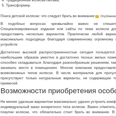
Традиционная коляска-люлька.
Трансформер.
Поиск детской коляски: что следует брать во внимание
Опубликова
В подобных вопросах чрезвычайно важно не спешить
Специализированные издания или сайты по теме колясок для
предоставить несколько вариантов. Практически любой вари
максимально подходяще благодаря современному огромному 
устройств.
Достаточно высокой распространенностью сегодня пользуется 
наибольшим образом уместно в достаточно тесных жилых помещ
способен складываться. Благодаря разнообразным решениям, так
занимать место в помещениях. Многие компании предоставля
всевозможных типов колясок. В числе материалов для прогул
присутствуют только натуральные варианты, не содержащие т
примесей.
Возможности приобретения особо
Не менее удачным вариантом максимально удачно устроить комфо
индивидуальный заказ конкретного типа коляски. Важно отметит
покупки коляски, что обязательно стоит брать во внимание. 