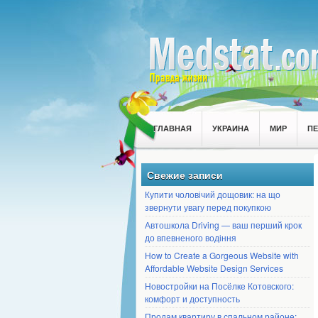
ГЛАВНАЯ
УКРАИНА
МИР
П
Свежие записи
Купити чоловічий дощовик: на що
звернути увагу перед покупкою
Автошкола Driving — ваш перший крок
до впевненого водіння
How to Create a Gorgeous Website with
Affordable Website Design Services
Новостройки на Посёлке Котовского:
комфорт и доступность
Продам квартиру в спальном районе: