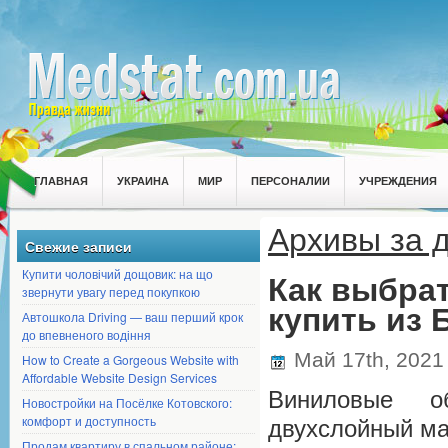
ГЛАВНАЯ
УКРАИНА
МИР
ПЕРСОНАЛИИ
УЧРЕЖДЕНИЯ
Архивы за д
Свежие записи
Купити чоловічий дощовик: на що
Как выбрат
звернути увагу перед покупкою
купить из 
Автошкола Driving — ваш перший крок
до впевненого водіння
Май 17th, 202
How to Create a Gorgeous Website with
Affordable Website Design Services
Виниловые о
Новостройки на Посёлке Котовского:
комфорт и доступность
двухслойный ма
Продам квартиру в спальном районе: