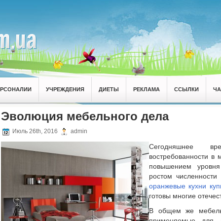
ЕРСОНАЛИИ
УЧРЕЖДЕНИЯ
ДИЕТЫ
РЕКЛАМА
ССЫЛКИ
Ч
Эволюция мебельного дела
Июль 26th, 2016
admin
Сегодняшнее вр
востребованности в 
повышением уровня
ростом численности 
оранжевые кухни куп
готовы многие отече
В общем же мебель
применяемые для в