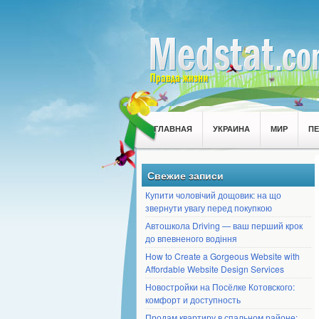
ГЛАВНАЯ
УКРАИНА
МИР
П
Свежие записи
Купити чоловічий дощовик: на що
звернути увагу перед покупкою
Автошкола Driving — ваш перший крок
до впевненого водіння
How to Create a Gorgeous Website with
Affordable Website Design Services
Новостройки на Посёлке Котовского:
комфорт и доступность
Продам квартиру в спальном районе: