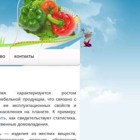
АВО
КОНТАКТЫ
емя характеризуется ростом
мебельной продукции, что связано с
 ее эксплуатационных свойств и
населения на планете.
К примеру,
ить
, как свидетельствует статистика,
ственные домовладения.
 — изделия из жестких веществ,
осседания, лежания, оберегания