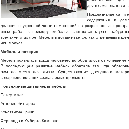
других экспонатов и т
Предназначается ме
содержания и демо
деления внутренней части помещений на разрозненные простра
иных работ. К примеру, мебелью считаются стулья, табуреты
трельяжи и другое. Мебель изготавливается, как отдельным издел
или модуля.
Мебель и история
Мебель появилась, когда человечество обратилось от кочевания 
В последующем развитие мебель обретала там, где образовы
личного места для жизни. Существование доступного матер
совершенствовании создаваемых предметов.
Популярные дизайнеры мебели
Петер Мали
Антонио Читтерио
Константин Грчик
Фернандо и Умберто Кампана