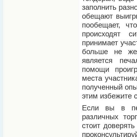
заполнить разн
обещают выигры
пообещает, чт
происходят с
принимает участ
больше не жел
является печ
помощи проиг
места участник
полученный опы
этим избежите 
Если вы в пе
различных тор
стоит доверять
проконсультир