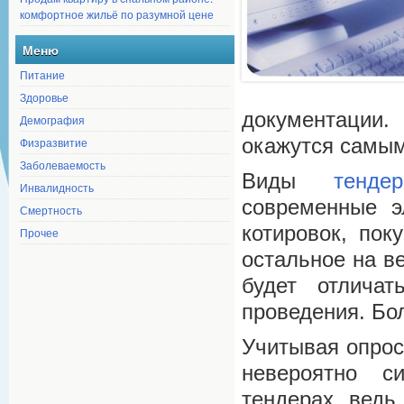
комфортное жильё по разумной цене
Меню
Питание
Здоровье
документации.
Демография
окажутся самым
Физразвитие
Заболеваемость
Виды
тендер
Инвалидность
современные э
Смертность
котировок, пок
Прочее
остальное на в
будет отличат
проведения. Бо
Учитывая опрос
невероятно с
тендерах, ведь