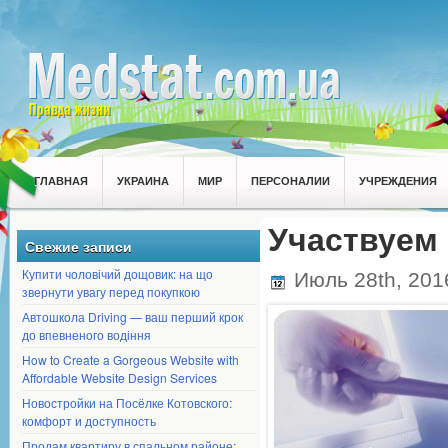
ГЛАВНАЯ
УКРАИНА
МИР
ПЕРСОНАЛИИ
УЧРЕЖДЕНИЯ
Участвуем 
Свежие записи
Купити чоловічий дощовик: на що
Июль 28th, 20
звернути увагу перед покупкою
Автошкола Driving — ваш перший крок
до впевненого водіння
How to Create a Gorgeous Website with
Affordable Website Design Services
Новостройки на Посёлке Котовского:
комфорт и доступность
Продам квартиру в спальном районе: