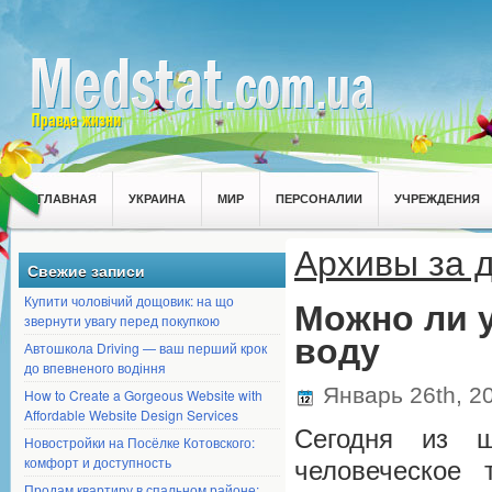
ГЛАВНАЯ
УКРАИНА
МИР
ПЕРСОНАЛИИ
УЧРЕЖДЕНИЯ
Архивы за д
Свежие записи
Купити чоловічий дощовик: на що
Можно ли 
звернути увагу перед покупкою
воду
Автошкола Driving — ваш перший крок
до впевненого водіння
Январь 26th, 2
How to Create a Gorgeous Website with
Affordable Website Design Services
Сегодня из ш
Новостройки на Посёлке Котовского:
комфорт и доступность
человеческое
Продам квартиру в спальном районе: