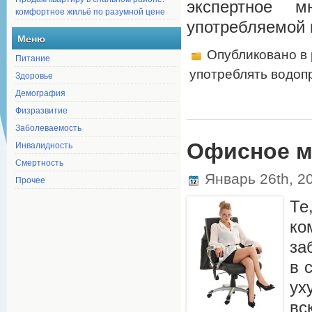
экспертное 
комфортное жильё по разумной цене
употребляемой 
Меню
Опубликовано в
Питание
употреблять водоп
Здоровье
Демография
Физразвитие
Заболеваемость
Инвалидность
Офисное м
Смертность
Январь 26th, 2
Прочее
Те
ко
за
в 
ух
вс